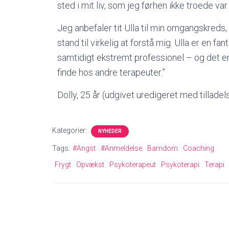
sted i mit liv, som jeg førhen ikke troede var
Jeg anbefaler tit Ulla til min omgangskreds, 
stand til virkelig at forstå mig. Ulla er en f
samtidigt ekstremt professionel – og det er
finde hos andre terapeuter.”
Dolly, 25 år (udgivet uredigeret med tilladels
Kategorier:
NYHEDER
Tags:
#Angst
#Anmeldelse
Barndom
Coaching
Frygt
Opvækst
Psykoterapeut
Psykoterapi
Terapi