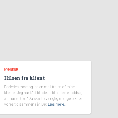
NYHEDER
Hilsen fra klient
Forleden modtog jeg en mail fra en af mine
klienter. Jeg har fået tilladelse til at dele et uddrag
af mailen her: “Du skal have rigtig mange tak for
vores tid sammen i år. Det
Læs mere…