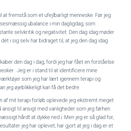
l at fremstå som et ufejlbarligt menneske. Før jeg
lelsesmæssig ubalance i min dagligdag, som
tante selvkritik og negativitet. Den dag idag møder
t i sig selv har bidraget til, at jeg den dag idag
skaber den dag i dag, fordi jeg har fået en forståelse
esker. Jeg er i stand til at identificere mine
e værktøjer som jeg har lært igennem terapi og
an jeg øjeblikkeligt kan få det bedre.
rten af mit terapi forløb oplevede jeg ekstremt meget
å ansigt til ansigt med vanligheder som jeg førhen
mæssigt hårdt at dykke ned i. Men jeg er så glad for,
esultater jeg har oplevet, har gjort at jeg i dag er et