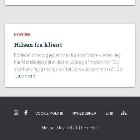
NYHEDER
Hilsen fra klient
Forleden modtog jeg en mail fra en af mine klienter. Jeg
har fået tilladelse til at dele et uddrag af mailen her: “Du
skal have rigtig mange tak for vores tid sammen i år. Det
Læs mere…
COOKIE POLITIK
NYHEDSBREV
ETIK
Hestia | Udviklet af
ThemeIsle