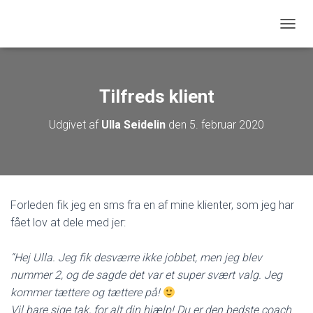
SKIFT
Tilfreds klient
Udgivet af
Ulla Seidelin
den
5. februar 2020
Forleden fik jeg en sms fra en af mine klienter, som jeg har
fået lov at dele med jer:
“Hej Ulla. Jeg fik desværre ikke jobbet, men jeg blev
nummer 2, og de sagde det var et super svært valg. Jeg
kommer tættere og tættere på!
Vil bare sige tak, for alt din hjælp! Du er den bedste coach