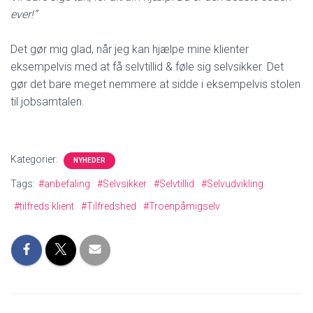
ever!”
Det gør mig glad, når jeg kan hjælpe mine klienter
eksempelvis med at få selvtillid & føle sig selvsikker. Det
gør det bare meget nemmere at sidde i eksempelvis stolen
til jobsamtalen.
Kategorier:
NYHEDER
Tags:
#anbefaling
#Selvsikker
#Selvtillid
#Selvudvikling
#tilfreds klient
#Tilfredshed
#Troenpåmigselv