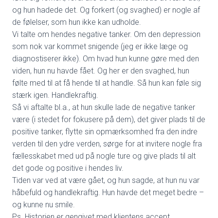
og hun hadede det. Og forkert (og svaghed) er nogle af
de følelser, som hun ikke kan udholde.
Vi talte om hendes negative tanker. Om den depression
som nok var kommet snigende (jeg er ikke læge og
diagnostiserer ikke). Om hvad hun kunne gøre med den
viden, hun nu havde fået. Og her er den svaghed, hun
følte med til at få hende til at handle. Så hun kan føle sig
stærk igen. Handlekraftig.
Så vi aftalte bl.a., at hun skulle lade de negative tanker
være (i stedet for fokusere på dem), det giver plads til de
positive tanker, flytte sin opmærksomhed fra den indre
verden til den ydre verden, sørge for at invitere nogle fra
fællesskabet med ud på nogle ture og give plads til alt
det gode og positive i hendes liv.
Tiden var ved at være gået, og hun sagde, at hun nu var
håbefuld og handlekraftig. Hun havde det meget bedre –
og kunne nu smile.
Ps. Historien er gengivet med klientens accept.