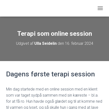
S
K
I
F
T
Terapi som online session
N
A
Udgivet af
Ulla Seidelin
den
16. februar 2024
V
I
G
A
T
I
Dagens første terapi session
O
N
Min dag startede med en online session med en klient
som var taget sydpå sammen med sin kæreste – bl.a.
for at få ro. Hun havde også glædet sig til at komme ned
til varmen og lyset, og så skulle hun i gang med at lave