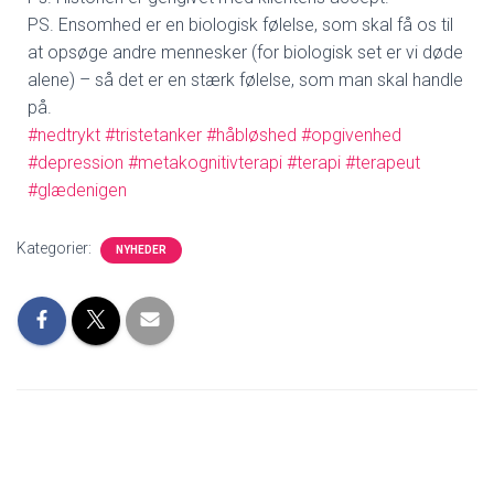
PS. Ensomhed er en biologisk følelse, som skal få os til
at opsøge andre mennesker (for biologisk set er vi døde
alene) – så det er en stærk følelse, som man skal handle
på.
#nedtrykt
#tristetanker
#håbløshed
#opgivenhed
#depression
#metakognitivterapi
#terapi
#terapeut
#glædenigen
Kategorier:
NYHEDER