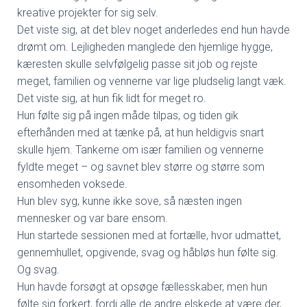
kreative projekter for sig selv.
Det viste sig, at det blev noget anderledes end hun havde
drømt om. Lejligheden manglede den hjemlige hygge,
kæresten skulle selvfølgelig passe sit job og rejste
meget, familien og vennerne var lige pludselig langt væk.
Det viste
sig, at hun fik lidt for meget ro.
Hun følte sig på ingen måde tilpas, og tiden gik
efterhånden med at tænke på, at hun heldigvis snart
skulle hjem. Tankerne om især familien og vennerne
fyldte meget – og savnet blev større og større som
ensomheden voksede.
Hun blev syg, kunne ikke sove, så næsten ingen
mennesker og var bare ensom.
Hun startede sessionen med at fortælle, hvor udmattet,
gennemhullet, opgivende, svag og håbløs hun følte sig.
Og svag.
Hun havde forsøgt at opsøge fællesskaber, men hun
følte sig forkert, fordi alle de andre elskede at være der,