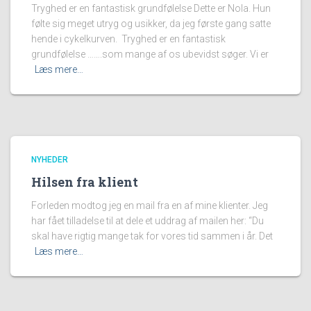
Tryghed er en fantastisk grundfølelse Dette er Nola. Hun
følte sig meget utryg og usikker, da jeg første gang satte
hende i cykelkurven. Tryghed er en fantastisk
grundfølelse …….som mange af os ubevidst søger. Vi er
Læs mere…
NYHEDER
Hilsen fra klient
Forleden modtog jeg en mail fra en af mine klienter. Jeg
har fået tilladelse til at dele et uddrag af mailen her: “Du
skal have rigtig mange tak for vores tid sammen i år. Det
Læs mere…