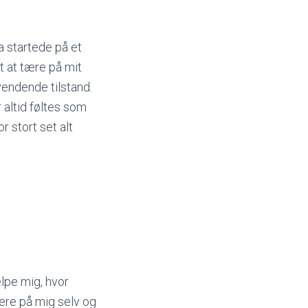
la startede på et
dt at tære på mit
endende tilstand.
 altid føltes som
r stort set alt
ælpe mig, hvor
gere på mig selv og