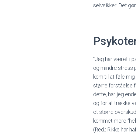
selvsikker. Det g
Psykoter
“Jeg har været i p
og mindre stress p
kom til at føle mi
større forståelse 
dette, har jeg ende
og for at trække ve
et større overskud
kommet mere “hel” 
(Red.: Rikke har ha