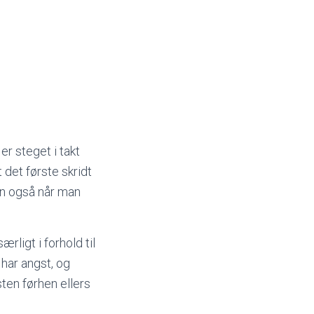
er steget i takt
t det første skridt
men også når man
rligt i forhold til
 har angst, og
sten førhen ellers