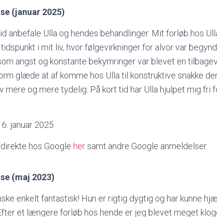
se (januar 2025)
 tid anbefale Ulla og hendes behandlinger. Mit forløb hos Ul
idspunkt i mit liv, hvor følgevirkninger for alvor var begyn
om angst og konstante bekymringer var blevet en tilbagev
orm glæde at af komme hos Ulla til konstruktive snakke der
 mere og mere tydelig. På kort tid har Ulla hjulpet mig fri fo
 6. januar 2025
direkte hos Google
her
samt andre Google anmeldelser.
se (maj 2023)
nske enkelt fantastisk! Hun er rigtig dygtig og har kunne hj
Efter et længere forløb hos hende er jeg blevet meget klo