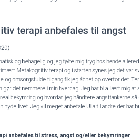
iv terapi anbefales til angst
020)
atisk og behagelig og jeg følte mig tryg hos hende allered
rimært Metakognitiv terapi og i starten synes jeg det var
le og omsorgsfulde tilgang fik jeg åbnet op overfor det. Te
 gør det nemmere i min hverdag. Jeg har bl.a. lært mig at
 real bekymring og hvordan jeg håndtere angsttankerne så 
 nyde livet. Jeg vil meget anbefale Ulla til andre der har br
api anbefales til stress, angst og/eller bekymringer