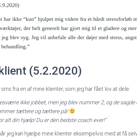
6.9.2020)
i har ikke “kun” hjulpet mig videre fra et hårdt stressforløb 
værktøjer, der helt generelt har gjort mig til et gladere og me
 jeg blev syg. Jeg vil anbefale alle der døjer med stress, angst
 behandling.”
 klient (5.2.2020)
 sms fra en af mine klienter, som jeg har fået lov at dele:
 desværre ikke jobbet, men jeg blev nummer 2, og de sagde 
ommer tættere og tættere på!
for alt din hjælp! Du er den bedste coach ever!”
når jeg kan hjælpe mine klienter eksempelvis med at få selvti