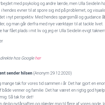
arbejdet med psykolog og andre lærde, men Ulla Seidelin h
g i hendes evner til at spore sig ind på problemet, og visua
 det i nyt perspektiv. Med hendes spørgsmål og guidance å
er, og man går derfra med nye værktøjer til at tackle livet.
har fået plads i mit liv og jeg er Ulla Seidelin evigt takne
er
direkte hos Google
her
ent sender hilsen
(Anonym 29.12.2020)
ig mange tak for vores tid sammen i år. Det har gjort en eno
 både venner og familie. Det har været en rigtig god hjæl
mig. Så tak for det!
n dejlig nytårsaften og glæder mig til flere af vores gode,