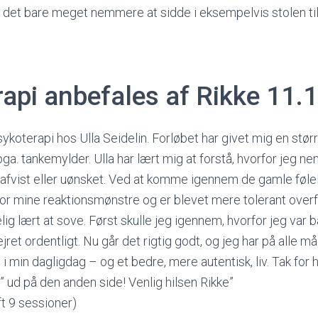
ør det bare meget nemmere at sidde i eksempelvis stolen t
api anbefales af Rikke 11.
sykoterapi hos Ulla Seidelin. Forløbet har givet mig en stør
ga. tankemylder. Ulla har lært mig at forstå, hvorfor jeg 
g afvist eller uønsket. Ved at komme igennem de gamle følel
for mine reaktionsmønstre og er blevet mere tolerant overf
lig lært at sove. Først skulle jeg igennem, hvorfor jeg var 
jret ordentligt. Nu går det rigtig godt, og jeg har på alle m
 i min dagligdag – og et bedre, mere autentisk, liv. Tak for 
ud på den anden side! Venlig hilsen Rikke”
ft 9 sessioner)