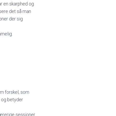
ar en skarphed og
lisere det så man
bner der sig
mmelig.
rm forskel, som
p og betyder
 lærerige sessioner