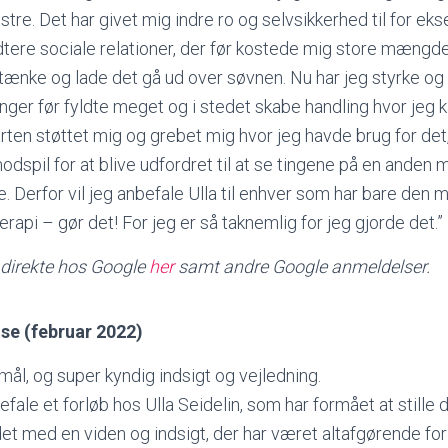
re. Det har givet mig indre ro og selvsikkerhed til for e
tere sociale relationer, der før kostede mig store mængde
rtænke og lade det gå ud over søvnen. Nu har jeg styrke og 
nger før fyldte meget og i stedet skabe handling hvor jeg 
starten støttet mig og grebet mig hvor jeg havde brug for de
modspil for at blive udfordret til at se tingene på en anden 
. Derfor vil jeg anbefale Ulla til enhver som har bare den 
rapi – gør det! For jeg er så taknemlig for jeg gjorde det.”
direkte hos Google
her
samt andre Google anmeldelser.
se (februar 2022)
mål, og super kyndig indsigt og vejledning.
fale et forløb hos Ulla Seidelin, som har formået at stille d
t med en viden og indsigt, der har været altafgørende for m