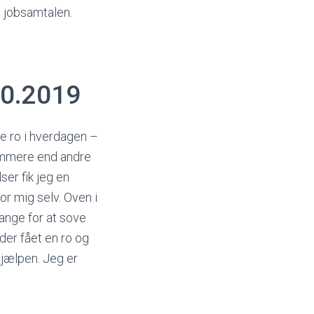
il jobsamtalen.
10.2019
re ro i hverdagen –
nemmere end andre
ser fik jeg en
or mig selv. Oven i
bange for at sove
åder fået en ro og
hjælpen. Jeg er