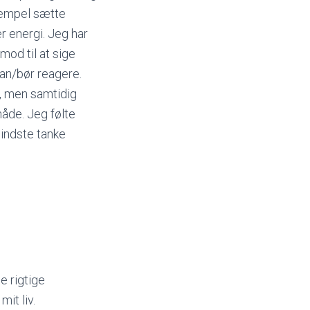
ksempel sætte
r energi. Jeg har
mod til at sige
kan/bør reagere.
t, men samtidig
måde. Jeg følte
mindste tanke
e rigtige
it liv.