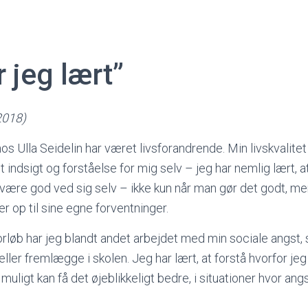
r jeg lært”
.2018)
hos Ulla Seidelin har været livsforandrende. Min livskvalitet 
t indsigt og forståelse for mig selv – jeg har nemlig lært, a
, at være god ved sig selv – ikke kun når man gør det godt, 
ever op til sine egne forventninger.
rløb har jeg blandt andet arbejdet med min sociale angst, sæ
 eller fremlægge i skolen. Jeg har lært, at forstå hvorfor jeg
uligt kan få det øjeblikkeligt bedre, i situationer hvor ang