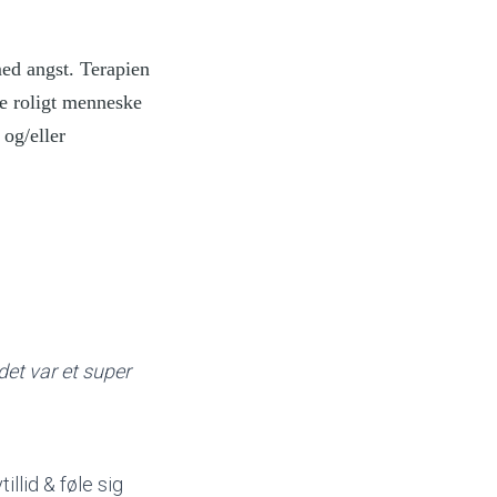
med angst. Terapien
re roligt menneske
 og/eller
det var et super
llid & føle sig