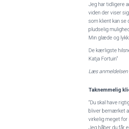
Jeg har tidligere 
viden der viser si
som klient kan se
pludselig mulighed
Min glæde og lykke 
De kærligste hilsn
Katja Fortuin”
Læs anmeldelsen 
Taknemmelig kli
“Du skal have rigt
bliver bemærket af
virkelig meget for 
Jeg håber du får e