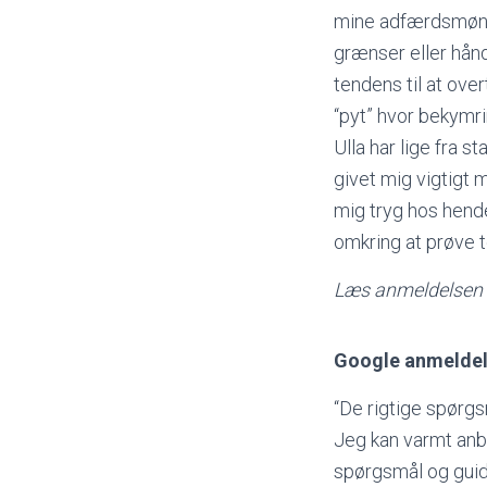
mine adfærdsmønst
grænser eller hånd
tendens til at ove
“pyt” hvor bekymri
Ulla har lige fra 
givet mig vigtigt 
mig tryg hos hende
omkring at prøve te
Læs anmeldelsen 
Google anmeldel
“De rigtige spørgs
Jeg kan varmt anbe
spørgsmål og guide