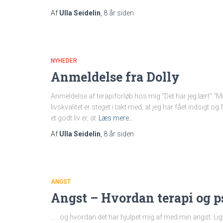
Af
Ulla Seidelin
,
8 år
siden
NYHEDER
Anmeldelse fra Dolly
Anmeldelse af terapiforløb hos mig “Det har jeg lært” “Mi
livskvalitet er steget i takt med, at jeg har fået indsigt og 
et godt liv er, at
Læs mere…
Af
Ulla Seidelin
,
8 år
siden
ANGST
Angst – Hvordan terapi og p
……og hvordan det har hjulpet mig af med min angst. Lig