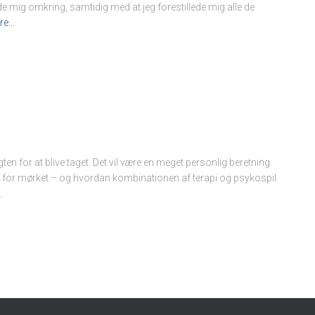
 mig omkring, samtidig med at jeg forestillede mig alle de
re…
ten for at blive taget. Det vil være en meget personlig beretning
n for mørket – og hvordan kombinationen af terapi og psykospil
…