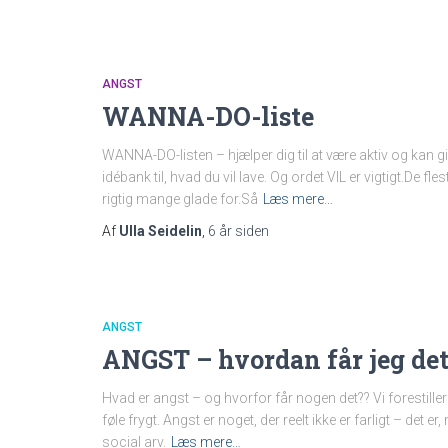
ANGST
WANNA-DO-liste
WANNA-DO-listen – hjælper dig til at være aktiv og kan giv
idébank til, hvad du vil lave. Og ordet VIL er vigtigt.De f
rigtig mange glade for.Så
Læs mere…
Af
Ulla Seidelin
,
6 år
siden
ANGST
ANGST – hvordan får jeg det
Hvad er angst – og hvorfor får nogen det?? Vi forestiller 
føle frygt. Angst er noget, der reelt ikke er farligt – det er
social arv.
Læs mere…