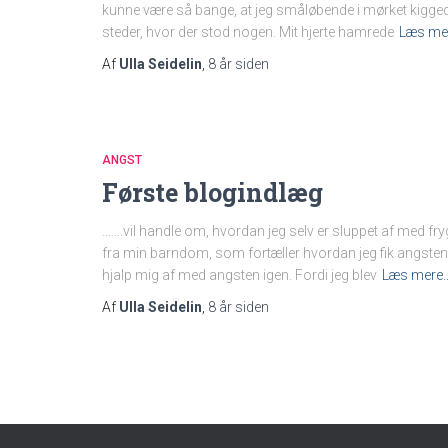
kunne være så bange, at jeg småløbende i mørket kiggede
steder, hvor der stod nogen. Mit hjerte hamrede
Læs me
Af
Ulla Seidelin
,
8 år
siden
ANGST
Første blogindlæg
…….vil handle om, hvordan jeg selv er sluppet af med fryg
fra min barndom, som fortæller hvordan jeg fik angste
hjalp mig af med angsten igen. Fordi jeg blev
Læs mere
Af
Ulla Seidelin
,
8 år
siden