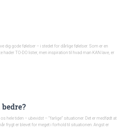
e dig gode følelser – i stedet for dårlige følelser. Som er en
leste hader TO-DO lister, men inspiration til hvad man KAN lave, er
 bedre?
os hele tiden – ubevidst – ”farlige” situationer. Det er medfødt at
, når frygt er blevet for meget i forhold til situationen. Angst er