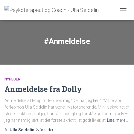
SKIFT
#Anmeldelse
NYHEDER
Anmeldelse fra Dolly
Anmeldelse af terapiforløb hos mig “Det har jeg lært” “Mit terapi
forløb hos Ulla Seidelin har været livsforandrende. Min livskvalitet er
steget i takt med, at jeg har fået indsigt og forståelse for mig selv –
jeg har nemlig lært, at det første skridt til et godt liv er, at
Læs mere…
Af
Ulla Seidelin
,
8 år
siden