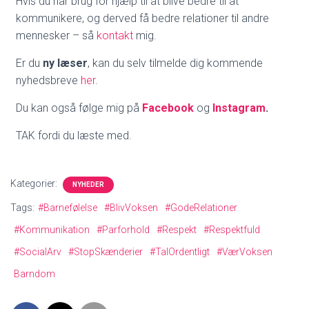
Hvis du har brug for hjælp til at blive bedre til at
kommunikere, og derved få bedre relationer til andre
mennesker – så
kontakt
mig.
Er du
ny læser
, kan du selv tilmelde dig kommende
nyhedsbreve
her
.
Du kan også følge mig på
Facebook
og
Instagram
.
TAK fordi du læste med.
Kategorier:
NYHEDER
Tags:
#Barnefølelse
#BlivVoksen
#GodeRelationer
#Kommunikation
#Parforhold
#Respekt
#Respektfuld
#SocialArv
#StopSkænderier
#TalOrdentligt
#VærVoksen
Barndom