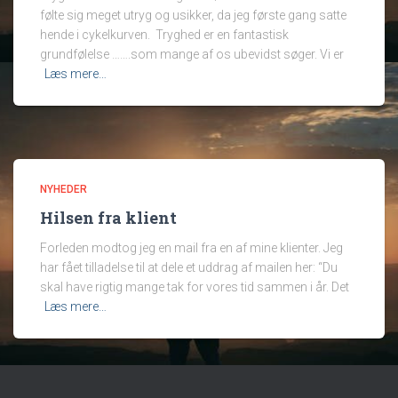
følte sig meget utryg og usikker, da jeg første gang satte
hende i cykelkurven. Tryghed er en fantastisk
grundfølelse …….som mange af os ubevidst søger. Vi er
Læs mere…
NYHEDER
Hilsen fra klient
Forleden modtog jeg en mail fra en af mine klienter. Jeg
har fået tilladelse til at dele et uddrag af mailen her: “Du
skal have rigtig mange tak for vores tid sammen i år. Det
Læs mere…