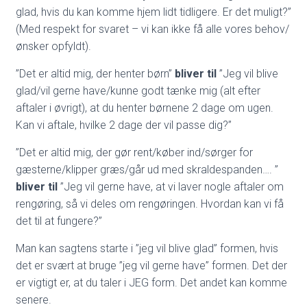
glad, hvis du kan komme hjem lidt tidligere. Er det muligt?”
(Med respekt for svaret – vi kan ikke få alle vores behov/
ønsker opfyldt).
”Det er altid mig, der henter børn”
bliver til
”Jeg vil blive
glad/vil gerne have/kunne godt tænke mig (alt efter
aftaler i øvrigt), at du henter børnene 2 dage om ugen.
Kan vi aftale, hvilke 2 dage der vil passe dig?”
”Det er altid mig, der gør rent/køber ind/sørger for
gæsterne/klipper græs/går ud med skraldespanden…. ”
bliver til
”Jeg vil gerne have, at vi laver nogle aftaler om
rengøring, så vi deles om rengøringen. Hvordan kan vi få
det til at fungere?”
Man kan sagtens starte i ”jeg vil blive glad” formen, hvis
det er svært at bruge ”jeg vil gerne have” formen. Det der
er vigtigt er, at du taler i JEG form. Det andet kan komme
senere.