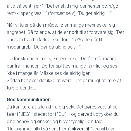
altid så sent hjem”, ”Det er altid mig, der henter børn/gør
rent/klipper græs….” (fortsæt selv), ”Du gør aldrig……”
Når vi taler på den måde, føler mange mennesker sig
angrebet. Så føler de, at de er nødt til at forsvare sig: ”Det
passer i hvert tilfælde ikke, for…..”
eller
de går til
modangreb: ”Du gør da aldrig selv….”.
Derfor skændes mange mennesker. Derfor går mange
par fra hinanden. Derfor splittes mange familier og ses
ikke i mange år. Måske ses de aldrig igen.
Sådan behøver det ikke at være. Det er muligt at lære at
tale ordentligt.
God kommunikation
Du kan lære at tale ud fra dig selv. Det gøres ved, at du
taler i ”JEG” i stedet for i ”DU” – og derved udtrykker du
dine behov og ønsker og bliver tydelig i din tale:
”Du kommer altid så sent hjem”
bliver til
”Jeg vil blive