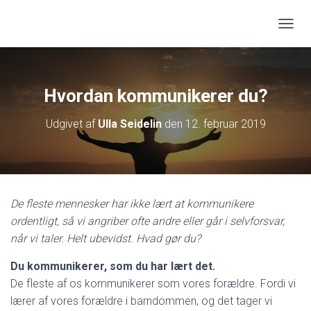
SKIFT
Hvordan kommunikerer du?
Udgivet af
Ulla Seidelin
den
12. februar 2019
De fleste mennesker har ikke lært at kommunikere
ordentligt, så vi angriber ofte andre eller går i selvforsvar,
når vi taler. Helt ubevidst. Hvad gør du?
Du kommunikerer, som du har lært det.
De fleste af os kommunikerer som vores forældre. Fordi vi
lærer af vores forældre i barndommen, og det tager vi