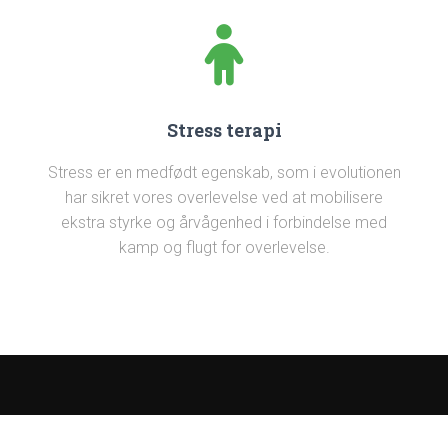
Stress terapi
Stress er en medfødt egenskab, som i evolutionen
har sikret vores overlevelse ved at mobilisere
ekstra styrke og årvågenhed i forbindelse med
kamp og flugt for overlevelse.