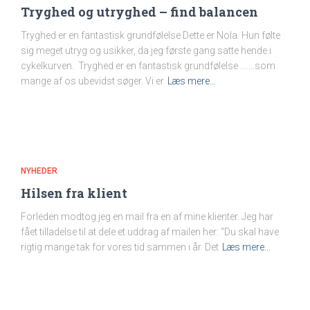
Tryghed og utryghed – find balancen
Tryghed er en fantastisk grundfølelse Dette er Nola. Hun følte
sig meget utryg og usikker, da jeg første gang satte hende i
cykelkurven. Tryghed er en fantastisk grundfølelse …….som
mange af os ubevidst søger. Vi er
Læs mere…
NYHEDER
Hilsen fra klient
Forleden modtog jeg en mail fra en af mine klienter. Jeg har
fået tilladelse til at dele et uddrag af mailen her: “Du skal have
rigtig mange tak for vores tid sammen i år. Det
Læs mere…