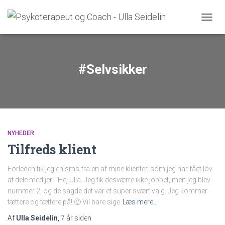
SKIFT
#Selvsikker
NYHEDER
Tilfreds klient
Forleden fik jeg en sms fra en af mine klienter, som jeg har fået lov
at dele med jer: “Hej Ulla. Jeg fik desværre ikke jobbet, men jeg blev
nummer 2, og de sagde det var et super svært valg. Jeg kommer
tættere og tættere på! 🙂 Vil bare sige
Læs mere…
Af
Ulla Seidelin
,
7 år
siden