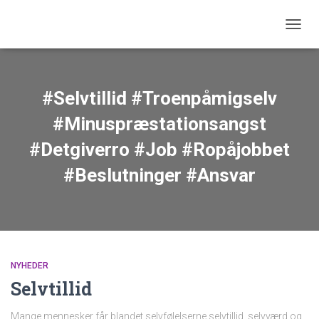
SKIFT
#Selvtillid #Troenpåmigselv
#Minuspræstationsangst
#Detgiverro #Job #Ropåjobbet
#Beslutninger #Ansvar
NYHEDER
Selvtillid
Mange mennesker får blandet selvfølelserne selvtillid, selvværd og