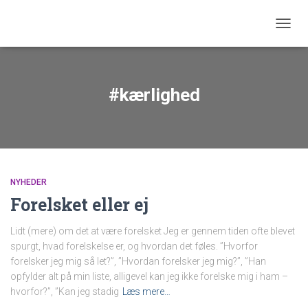
SKIFT
#kærlighed
NYHEDER
Forelsket eller ej
Lidt (mere) om det at være forelsket Jeg er gennem tiden ofte blevet
spurgt, hvad forelskelse er, og hvordan det føles. ”Hvorfor
forelsker jeg mig så let?”, ”Hvordan forelsker jeg mig?”, ”Han
opfylder alt på min liste, alligevel kan jeg ikke forelske mig i ham –
hvorfor?”, ”Kan jeg stadig
Læs mere…