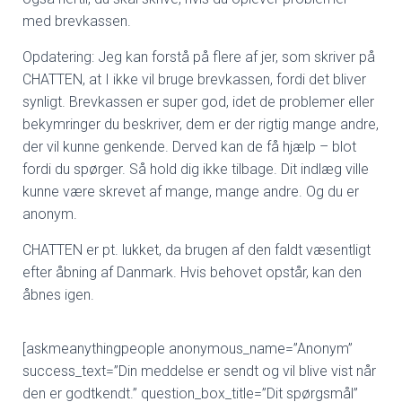
med brevkassen.
Opdatering: Jeg kan forstå på flere af jer, som skriver på
CHATTEN, at I ikke vil bruge brevkassen, fordi det bliver
synligt. Brevkassen er super god, idet de problemer eller
bekymringer du beskriver, dem er der rigtig mange andre,
der vil kunne genkende. Derved kan de få hjælp – blot
fordi du spørger. Så hold dig ikke tilbage. Dit indlæg ville
kunne være skrevet af mange, mange andre. Og du er
anonym.
CHATTEN er pt. lukket, da brugen af den faldt væsentligt
efter åbning af Danmark. Hvis behovet opstår, kan den
åbnes igen.
[askmeanythingpeople anonymous_name=”Anonym”
success_text=”Din meddelse er sendt og vil blive vist når
den er godtkendt.” question_box_title=”Dit spørgsmål”