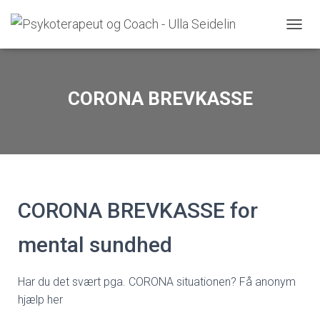
S
K
I
F
T
CORONA BREVKASSE
N
A
V
I
G
A
T
I
CORONA BREVKASSE for
O
N
mental sundhed
Har du det svært pga. CORONA situationen? Få anonym
hjælp her