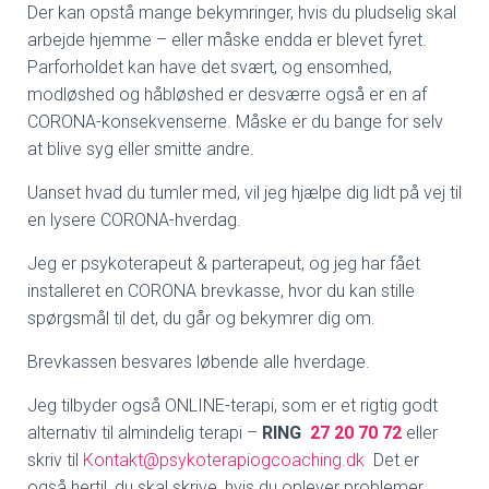
Der kan opstå mange bekymringer, hvis du pludselig skal
arbejde hjemme – eller måske endda er blevet fyret.
Parforholdet kan have det svært, og ensomhed,
modløshed og håbløshed er desværre også er en af
CORONA-konsekvenserne. Måske er du bange for selv
at blive syg eller smitte andre.
Uanset hvad du tumler med, vil jeg hjælpe dig lidt på vej til
en lysere CORONA-hverdag.
Jeg er psykoterapeut & parterapeut, og jeg har fået
installeret en CORONA brevkasse, hvor du kan stille
spørgsmål til det, du går og bekymrer dig om.
Brevkassen besvares løbende alle hverdage.
Jeg tilbyder også ONLINE-terapi, som er et rigtig godt
alternativ til almindelig terapi –
RING
27 20 70 72
eller
skriv til
Kontakt@psykoterapiogcoaching.dk
Det er
også hertil, du skal skrive, hvis du oplever problemer